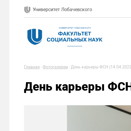
Университет Лобачевского
Главная
-
Фотогалереи
-
День карьеры ФСН (14.04.2022
День карьеры ФСН 