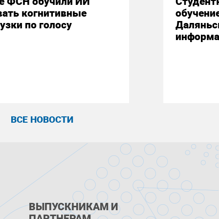
е ФСН обучили ИИ
Студент
вать когнитивные
обучени
узки по голосу
Даляньс
информа
ВСЕ НОВОСТИ
ВЫПУСКНИКАМ И
ПАРТНЕРАМ