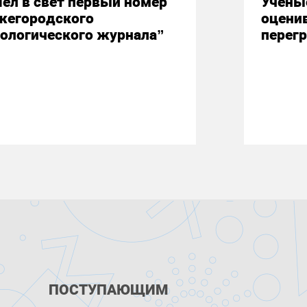
ел в свет первый номер
Учены
жегородского
оцени
ологического журнала”
перегр
ПОСТУПАЮЩИМ