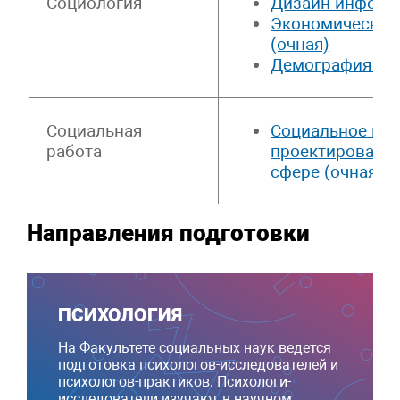
Социология
Дизайн-информа
Экономическая 
(очная)
Демография (оч
Социальная
Социальное пр
работа
проектирование
сфере (очная)
Направления подготовки
ПСИХОЛОГИЯ
На Факультете социальных наук ведется
подготовка психологов-исследователей и
психологов-практиков. Психологи-
исследователи изучают в научном