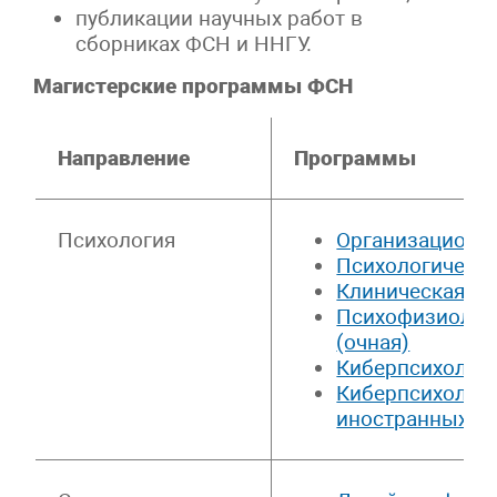
публикации научных работ в
сборниках ФСН и ННГУ.
Магистерские программы ФСН
Направление
Программы
Психология
Организационна
Психологическо
Клиническая (м
Психофизиологи
(очная)
Киберпсихологи
Киберпсихология
иностранных г