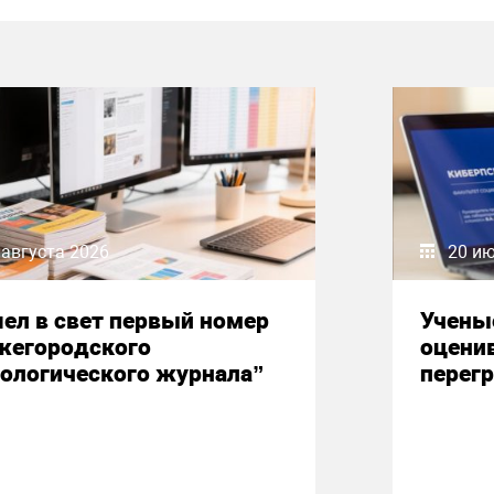
 августа 2026
20 и
ел в свет первый номер
Учены
жегородского
оцени
ологического журнала”
перегр