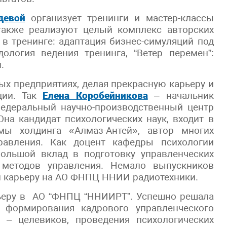
девой
организует тренинги и мастер-классы
также реализуют целый комплекс авторских
 в тренинге: адаптация бизнес-симуляций под
логия ведения тренинга, “Ветер перемен”:
.
ых предприятиях, делая прекрасную карьеру и
ции. Так
Елена Коробейникова
– начальник
Федеральный научно-производственный центр
на кандидат психологических наук, входит в
ы холдинга «Алмаз-Антей», автор многих
равления. Как доцент кафедры психологии
ольшой вклад в подготовку управленческих
 методов управления. Немало выпускников
и карьеру на АО ФНПЦ ННИИ радиотехники.
ьеру в АО “ФНПЦ “ННИИРТ”. Успешно решала
, формирования кадрового управленческого
 – целевиков, проведения психологических