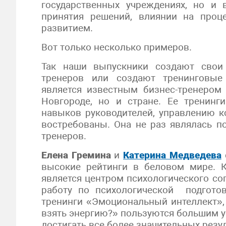
государственных учреждениях, но и
принятия решений, влиянии на проц
развитием.
Вот только несколько примеров.
Так наши выпускники создают свои
тренеров или создают тренинговы
является известным бизнес-тренеро
Новгороде, но и стране. Ее тренинг
навыков руководителей, управлению 
востребованы. Она не раз являлась п
тренеров.
Елена Гремина
и
Катерина Медведева
высокие рейтинги в беловом мире.
является центром психологического с
работу по психологической подгото
тренинги «Эмоциональный интеллект»,
взять энергию?» пользуются большим у
достигать все более значительных резу