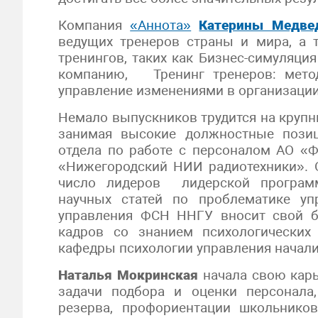
Компания
«Аннота»
Катерины Медве
ведущих тренеров страны и мира, а 
тренингов, таких как Бизнес-симуляция
компанию, Тренинг тренеров: методо
управление изменениями в организации
Немало выпускников трудится на крупн
занимая высокие должностные пози
отдела по работе с персоналом АО «
«Нижегородский НИИ радиотехники». О
число лидеров лидерской программ
научных статей по проблематике уп
управления ФСН ННГУ вносит свой б
кадров со знанием психологических
кафедры психологии управления начал
Наталья Мокринская
начала свою кар
задачи подбора и оценки персонала
резерва, профориентации школьников