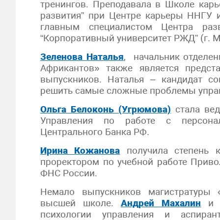
тренингов. Преподавала в Школе карь
развития” при Центре карьеры ННГУ и
главным специалистом Центра раз
“Корпоративный университет РЖД” (г. М
Зеленова Наталья
, начальник отделе
Африкантов» также является предст
выпускников. Наталья – кандидат со
решить самые сложные проблемы упра
Ольга Белоконь (Угрюмова)
стала вед
Управления по работе с персонал
Центрального Банка РФ.
Ирина Кожанова
получила степень к
проректором по учебной работе Прив
ФНС России.
Немало выпускников магистратуры 
высшей школе.
Андрей Махалин
психологии управления и аспир