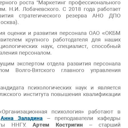
ерного роста “Маркетинг профессионального
м. Н.И. Лобачевского. С 2018 года работает
вития стратегического резерва АНО ДПО
осква).
ния оценки и развития персонала ОАО «ОКБМ
авителем крупного работодателя для наших
циологических наук, специалист, способный
вления персоналом.
ущим экспертом отдела развития персонала
ом Волго-Вятского главного управления
андидата психологических наук и является
олжского института повышения квалификации
«Организационная психология» работают в
и
Анна Заладина
– преподаватели кафедры
анты ННГУ.
Артем Костригин
– старший