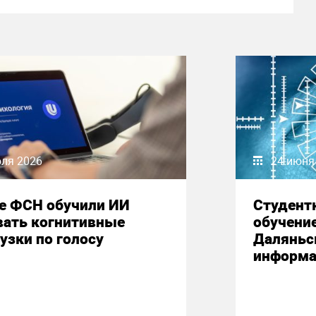
юля 2026
24 июня
е ФСН обучили ИИ
Студент
вать когнитивные
обучени
узки по голосу
Даляньс
информа