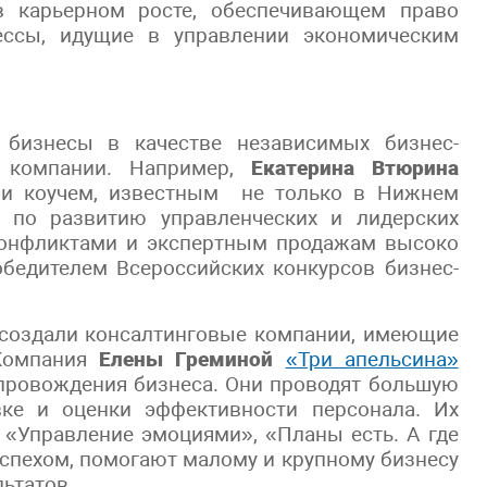
 в карьерном росте, обеспечивающем право
ессы, идущие в управлении экономическим
 бизнесы в качестве независимых бизнес-
е компании. Например,
Екатерина Втюрина
м и коучем, известным не только в Нижнем
и по развитию управленческих и лидерских
конфликтами и экспертным продажам высоко
обедителем Всероссийских конкурсов бизнес-
создали консалтинговые компании, имеющие
 Компания
Елены Греминой
«Три апельсина»
опровождения бизнеса. Они проводят большую
вке и оценки эффективности персонала. Их
 «Управление эмоциями», «Планы есть. А где
спехом, помогают малому и крупному бизнесу
льтатов.