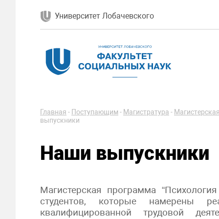
Университет Лобачевского
Главная
-
Поступающим
-
Магистратура
-
Магистерская
выпускники
Наши выпускники
Магистерская программа “Психология
студентов, которые намерены р
квалифицированной трудовой деят