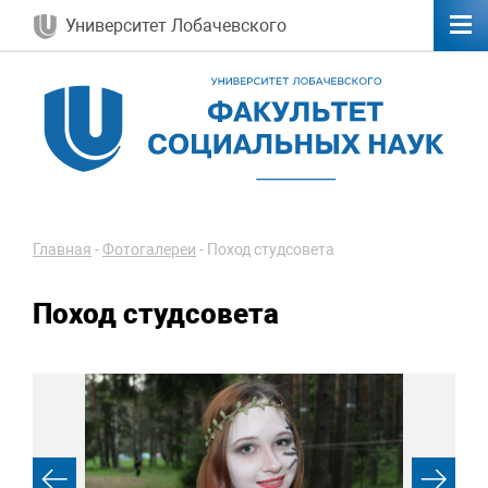
Университет Лобачевского
Главная
-
Фотогалереи
-
Поход студсовета
Поход студсовета