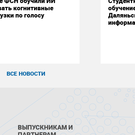
е ФСН обучили ИИ
Студент
вать когнитивные
обучени
узки по голосу
Даляньс
информа
ВСЕ НОВОСТИ
ВЫПУСКНИКАМ И
ПАРТНЕРАМ