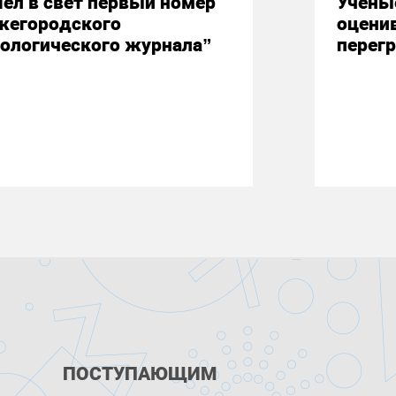
ел в свет первый номер
Учены
жегородского
оцени
ологического журнала”
перегр
ПОСТУПАЮЩИМ