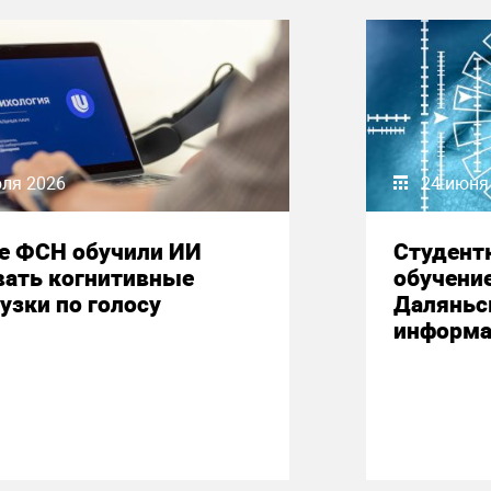
юля 2026
24 июня
е ФСН обучили ИИ
Студент
вать когнитивные
обучени
узки по голосу
Даляньс
информа