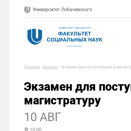
Университет Лобачевского
Главная
-
Анонсы
-
Экзамен для поступающих в магист
Экзамен для пост
магистратуру
10 АВГ
10:00