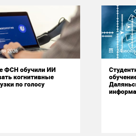
юля 2026
24 июня
е ФСН обучили ИИ
Студент
вать когнитивные
обучени
узки по голосу
Даляньс
информа