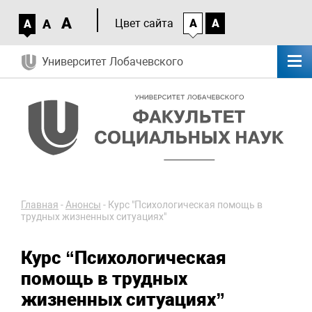
A
A
Цвет сайта
A
A
A
Университет Лобачевского
Главная
-
Анонсы
-
Курс "Психологическая помощь в
трудных жизненных ситуациях"
Курс “Психологическая
помощь в трудных
жизненных ситуациях”