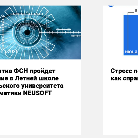
юня 2026
08 июня
нтка ФСН пройдет
Стресс 
ие в Летней школе
как спр
ьского университета
матики NEUSOFT