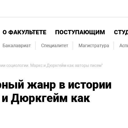
О ФАКУЛЬТЕТЕ
ПОСТУПАЮЩИМ
СТУ
Бакалавриат
Специалитет
Магистратура
Асп
рии социологии. Маркс и Дюркгейм как авторы писем"
рный жанр в истории
 и Дюркгейм как