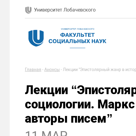
Университет Лобачевского
Главная
-
Анонсы
-
Лекции "Эпистолярный жанр в исто
Лекции “Эпистоля
социологии. Маркс
авторы писем”
11 МАР