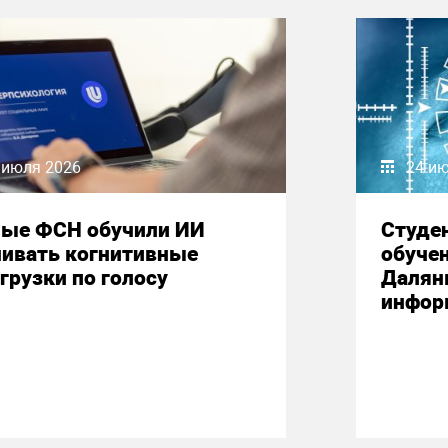
 июля 2026
24 и
ные ФСН обучили ИИ
Студе
нивать когнитивные
обучен
грузки по голосу
Далян
инфор