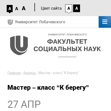
A
A
Цвет сайта
A
A
A
Университет Лобачевского
Главная
-
Анонсы
-
Мастер - класс "К берегу"
Мастер – класс “К берегу”
27 АПР