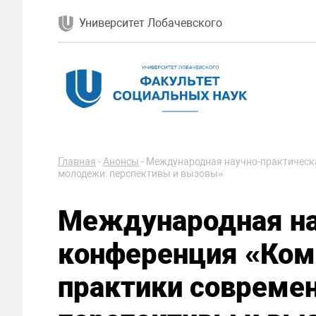
Университет Лобачевского
Главная
-
Анонсы
-
Международная научно-практическ
молодежи: перспективы и вызовы»
Международная на
конференция «Ко
практики совреме