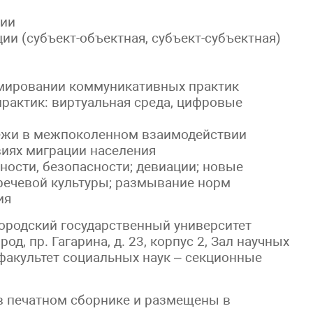
ции
и (субъект-объектная, субъект-субъектная)
рмировании коммуникативных практик
актик: виртуальная среда, цифровые
ежи в межпоколенном взаимодействии
иях миграции населения
мности, безопасности; девиации; новые
речевой культуры; размывание норм
ия
ородский государственный университет
од, пр. Гагарина, д. 23, корпус 2, Зал научных
факультет социальных наук – секционные
в печатном сборнике и размещены в