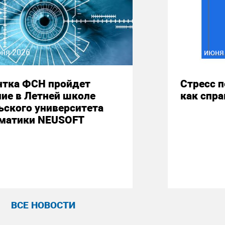
юня 2026
08 июня
нтка ФСН пройдет
Стресс 
ие в Летней школе
как спр
ьского университета
матики NEUSOFT
ВСЕ НОВОСТИ