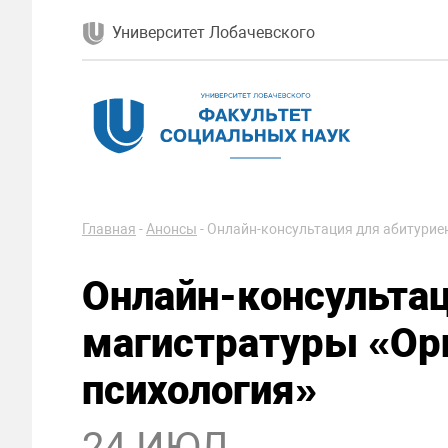
Университет Лобачевского
Главная
-
Анонсы
-
Онлайн-консультация для абитурие
Онлайн-консультац
магистратуры «Ор
психология»
24 ИЮЛ