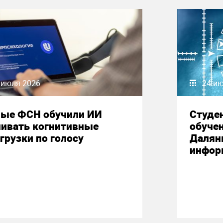
 июля 2026
24 и
ные ФСН обучили ИИ
Студе
нивать когнитивные
обучен
грузки по голосу
Далян
инфор