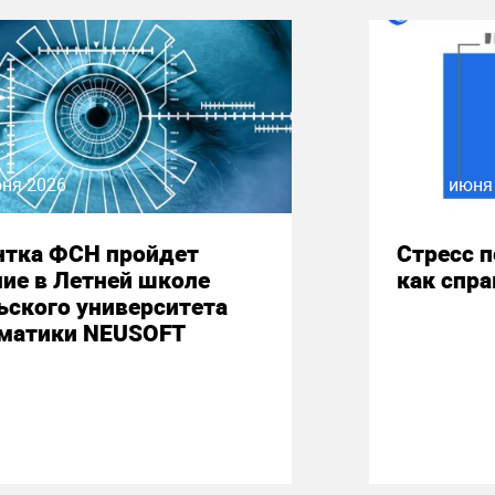
юня 2026
08 июня
нтка ФСН пройдет
Стресс 
ие в Летней школе
как спр
ьского университета
матики NEUSOFT