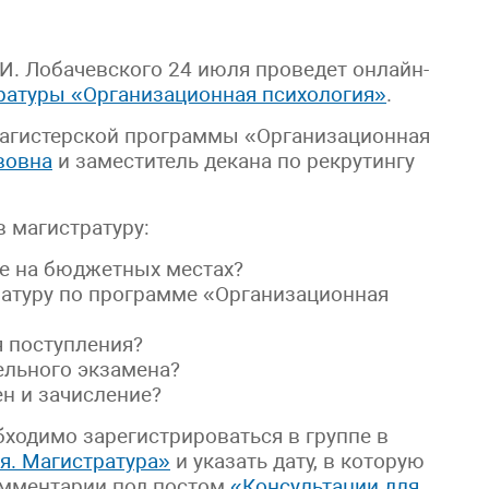
И. Лобачевского 24 июля проведет онлайн-
ратуры «Организационная психология»
.
магистерской программы «Организационная
вовна
и заместитель декана по рекрутингу
в магистратуру:
ие на бюджетных местах?
атуру по программе «Организационная
я поступления?
ельного экзамена?
н и зачисление?
бходимо зарегистрироваться в группе в
я. Магистратура»
и указать дату, в которую
омментарии под постом
«Консультации для