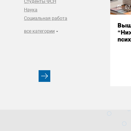
Студенты ФСН
07
Наука
Социальная работа
Выш
все категории
“Ни
псих