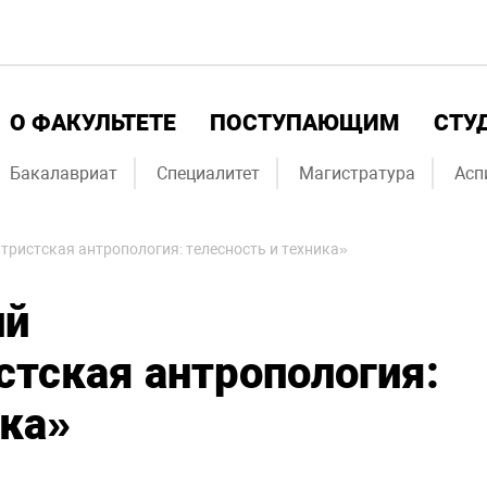
О ФАКУЛЬТЕТЕ
ПОСТУПАЮЩИМ
СТУ
Бакалавриат
Специалитет
Магистратура
Асп
ристская антропология: телесность и техника»
ий
тская антропология:
ика»