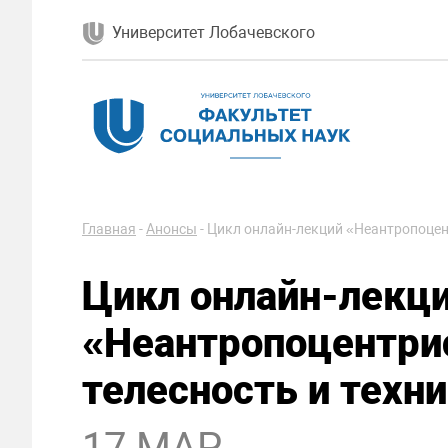
Университет Лобачевского
Главная
-
Анонсы
-
Цикл онлайн-лекций «Неантропоцент
Цикл онлайн-лекц
«Неантропоцентрис
телесность и техн
17 МАР