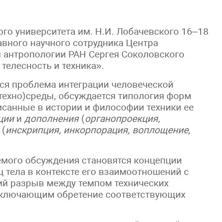
го университета им. Н.И. Лобачевского 16–18
авного научного сотрудника Центра
и антропологии РАН Сергея Соколовского
телесность и техника».
тся проблема интеграции человеческой
техно)среды, обсуждается типология форм
исанные в истории и философии техники ее
ции
и
дополнения
(
органопроекция,
 (
инскрипция, инкорпорация, воплощение,
емого обсуждения становятся концепции
ц тела в контексте его взаимоотношений с
ий разрыв между темпом технических
 включающим обретение соответствующих