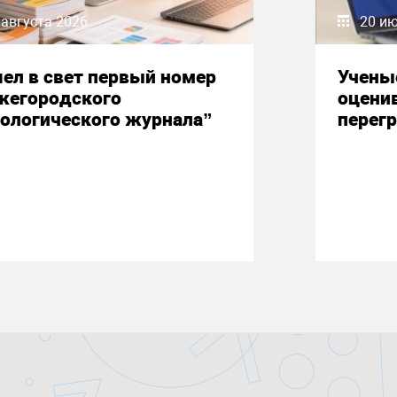
 августа 2026
20 и
ел в свет первый номер
Учены
жегородского
оцени
ологического журнала”
перегр