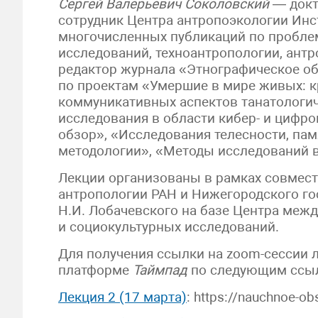
Сергей Валерьевич Соколовский
— докт
сотрудник Центра антропоэкологии Инст
многочисленных публикаций по пробле
исследований, техноантропологии, антр
редактор журнала «Этнографическое об
по проектам «Умершие в мире живых: к
коммуникативных аспектов танатологич
исследования в области кибер- и цифро
обзор», «Исследования телесности, пам
методологии», «Методы исследований в
Лекции организованы в рамках совмест
антропологии РАН и Нижегородского го
Н.И. Лобачевского на базе Центра меж
и социокультурных исследований.
Для получения ссылки на zoom-сессии 
платформе
Таймпад
по следующим ссы
Лекция 2 (17 марта)
: https://nauchnoe-o