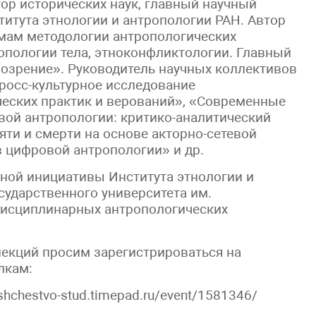
ор исторических наук, главный научный
итута этнологии и антропологии РАН. Автор
мам методологии антропологических
опологии тела, этноконфликтологии. Главный
озрение». Руководитель научных коллективов
росс-культурное исследование
еских практик и верований», «Современные
вой антропологии: критико-аналитический
яти и смерти на основе акторно-сетевой
 цифровой антропологии» и др.
ной инициативы Института этнологии и
сударственного университета им.
дисциплинарных антропологических
лекций просим зарегистрироваться на
лкам:
bshchestvo-stud.timepad.ru/event/1581346/