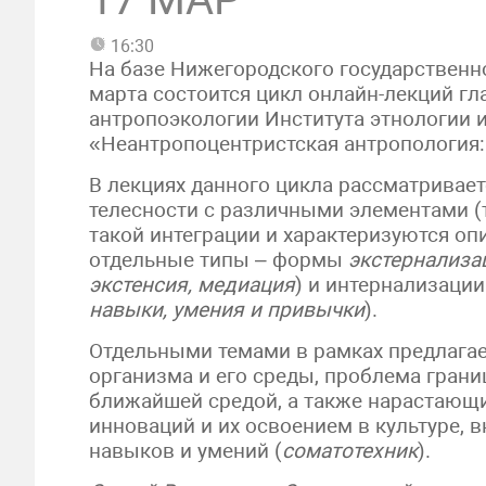
16:30
На базе Нижегородского государственно
марта состоится цикл онлайн-лекций гл
антропоэкологии Института этнологии 
«Неантропоцентристская антропология: 
В лекциях данного цикла рассматривае
телесности с различными элементами (
такой интеграции и характеризуются оп
отдельные типы – формы
экстернализа
экстенсия, медиация
) и интернализации
навыки, умения и привычки
).
Отдельными темами в рамках предлага
организма и его среды, проблема грани
ближайшей средой, а также нарастающ
инноваций и их освоением в культуре,
навыков и умений (
соматотехник
).