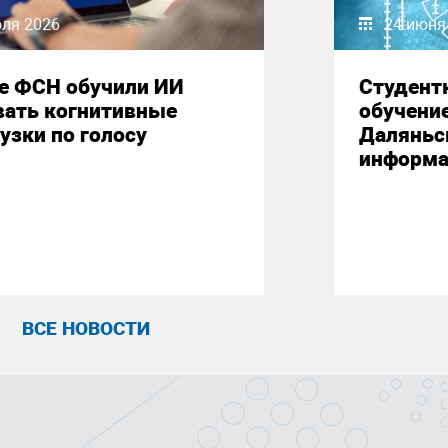
юля 2026
24 июня
е ФСН обучили ИИ
Студент
вать когнитивные
обучени
узки по голосу
Даляньс
информа
ВСЕ НОВОСТИ