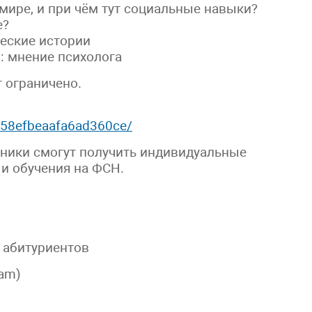
мире, и при чём тут социальные навыки?
е?
ческие истории
и: мнение психолога
т ограничено.
d558efbeaafa6ad360ce/
тники смогут получить индивидуальные
и обучения на ФСН.
 абитуриентов
ram)