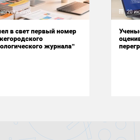
 августа 2026
20 и
ел в свет первый номер
Учены
жегородского
оцени
ологического журнала”
перегр