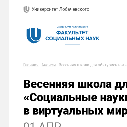
Университет Лобачевского
Главная
-
Анонсы
-
Весенняя школа для абитуриентов «
Весенняя школа дл
«Социальные науки
в виртуальных ми
01 АПР