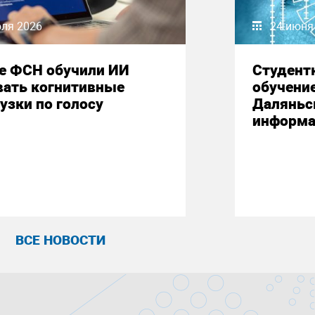
юля 2026
24 июня
е ФСН обучили ИИ
Студент
вать когнитивные
обучени
узки по голосу
Даляньс
информа
ВСЕ НОВОСТИ