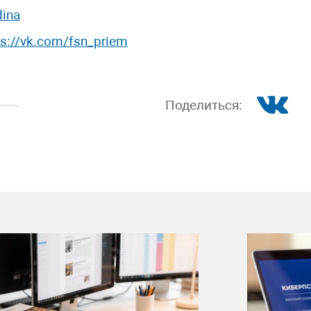
dina
ps://vk.com/fsn_priem
Поделиться: