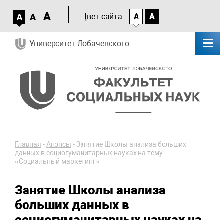
A
A
Цвет сайта
A
A
A
Университет Лобачевского
Главная
-
Анонсы
-
Занятие Школы анализа больших
данных в социогуманитарных науках на тему
«Социальный маркетинг»
Занятие Школы анализа
больших данных в
социогуманитарных науках на