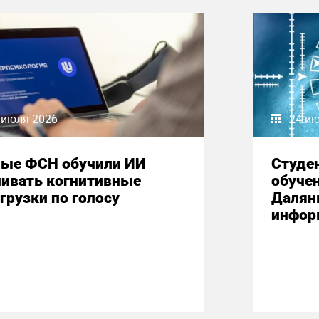
 июля 2026
24 и
ные ФСН обучили ИИ
Студе
нивать когнитивные
обучен
грузки по голосу
Далян
инфор