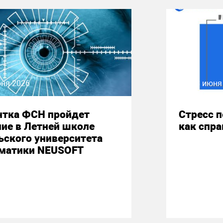
юня 2026
08 июня
нтка ФСН пройдет
Стресс 
ие в Летней школе
как спр
ьского университета
матики NEUSOFT