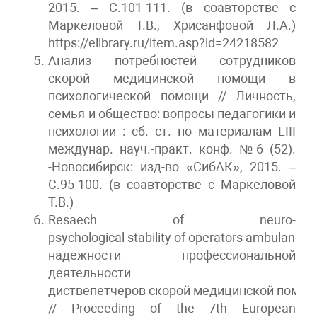
2015. – С.101-111. (в соавторстве с
Маркеловой Т.В., Хрисанфовой Л.А.)
https://elibrary.ru/item.asp?id=24218582
Анализ потребностей сотрудников
скорой медицинской помощи в
психологической помощи // Личность,
семья и общество: вопросы педагогики и
психологии : сб. ст. по материалам LIII
междунар. науч.-практ. конф. №6 (52).
-Новосибирск: изд-во «СибАК», 2015. –
С.95-100. (в соавторстве с Маркеловой
Т.В.)
Resaech of neuro-
psychological stability of operators ambulance s
надежности
профессиональной
деятельности
диствепетчеров
скорой
медицинской
помо
// Proceeding of the 7th European