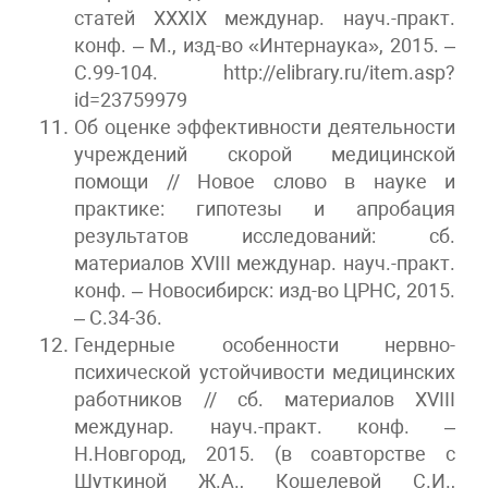
статей XXXIX междунар. науч.-практ.
конф. – М., изд-во «Интернаука», 2015. –
С.99-104. http://elibrary.ru/item.asp?
id=23759979
Об оценке эффективности деятельности
учреждений скорой медицинской
помощи // Новое слово в науке и
практике: гипотезы и апробация
результатов исследований: сб.
материалов XVIII междунар. науч.-практ.
конф. – Новосибирск: изд-во ЦРНС, 2015.
– С.34-36.
Гендерные особенности нервно-
психической устойчивости медицинских
работников // сб. материалов XVIII
междунар. науч.-практ. конф. –
Н.Новгород, 2015. (в соавторстве с
Шуткиной Ж.А., Кошелевой С.И.,