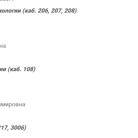
логии (каб. 206, 207, 208)
на
и (каб. 108)
димировна
17, 300б)