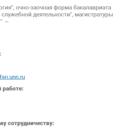
гия”, очно-заочная форма бакалавриата
я служебной деятельности”, магистратуры
” –
:
sn.unn.ru
 работе:
му сотрудничеству: