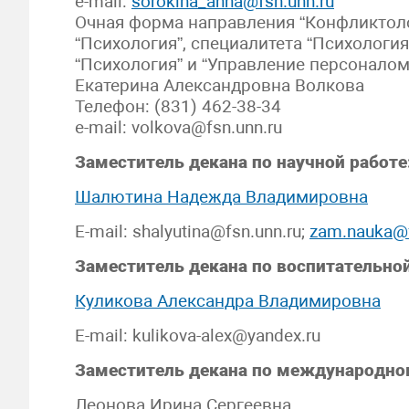
e-mail:
sorokina_anna@fsn.unn.ru
Очная форма направления “Конфликтоло
“Психология”, специалитета “Психологи
“Психология” и “Управление персоналом
Екатерина Александровна Волкова
Телефон: (831) 462-38-34
e-mail: volkova@fsn.unn.ru
Заместитель декана по научной работе
Шалютина Надежда Владимировна
E-mail: shalyutina@fsn.unn.ru;
zam.nauka@f
Заместитель декана по воспитательной
Куликова Александра Владимировна
E-mail: kulikova-alex@yandex.ru
Заместитель декана по международно
Леонова Ирина Сергеевна