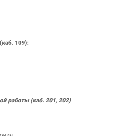
каб. 109):
й работы (каб. 201, 202)
рович