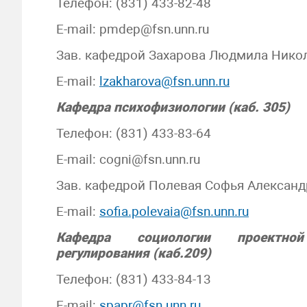
Телефон: (831) 433-82-48
E-mail: pmdep@fsn.unn.ru
Зав. кафедрой Захарова Людмила Нико
E-mail:
lzakharova@fsn.unn.ru
Кафедра психофизиологии (каб. 305)
Телефон: (831) 433-83-64
E-mail: cogni@fsn.unn.ru
Зав. кафедрой Полевая Софья Алексан
E-mail:
sofia.polevaia@fsn.unn.ru
Кафедра социологии проектно
регулирования (каб.209)
Телефон: (831) 433-84-13
Е-mail:
spapr@fsn.unn.ru