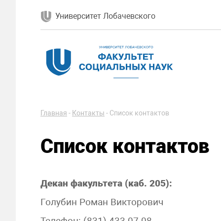
Университет Лобачевского
Главная
-
Контакты
-
Список контактов
Список контактов
Декан факультета (каб. 205):
Голубин Роман Викторович
Телефон: (831) 433-07-08