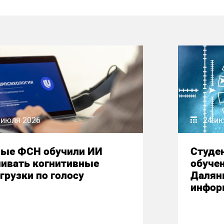
 июля 2026
24 и
ные ФСН обучили ИИ
Студе
нивать когнитивные
обучен
грузки по голосу
Далян
инфор