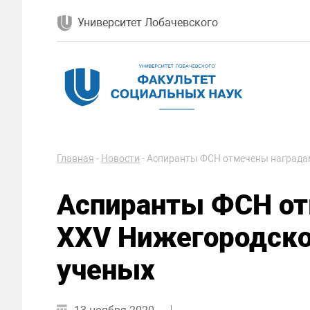
Университет Лобачевского
Главная
-
Новости
-
Аспиранты ФСН отмечены наградам
Аспиранты ФСН от
XXV Нижегородско
ученых