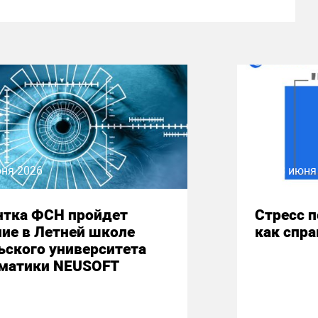
юня 2026
08 июня
нтка ФСН пройдет
Стресс 
ие в Летней школе
как спр
ьского университета
матики NEUSOFT