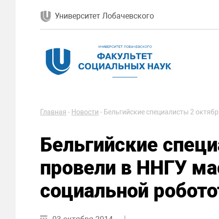
Университет Лобачевского
Главная
-
Новости
-
Бельгийские специалисты 2 октябр
Бельгийские специ
провели в ННГУ ма
социальной робото