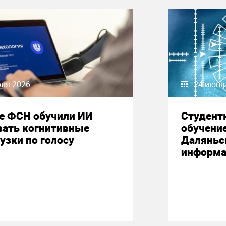
юля 2026
24 июня
е ФСН обучили ИИ
Студент
вать когнитивные
обучени
узки по голосу
Даляньс
информа