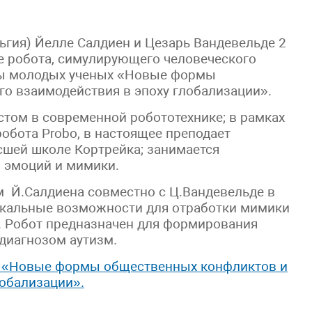
ьгия) Йелле Салдиен и Цезарь Вандевельде 2
ке робота, симулирующего человеческого
лы молодых ученых «Новые формы
о взаимодействия в эпоху глобализации».
стом в современной робототехнике; в рамках
обота Probo, в настоящее преподает
сшей школе Кортрейка; занимается
 эмоций и мимики.
м Й.Салдиена совместно с Ц.Вандевельде в
никальные возможности для отработки мимики
. Робот предназначен для формирования
диагнозом аутизм.
 «Новые формы общественных конфликтов и
лобализации».