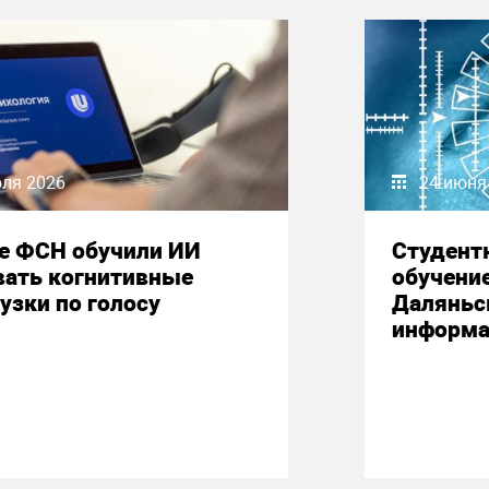
юля 2026
24 июня
е ФСН обучили ИИ
Студент
вать когнитивные
обучени
узки по голосу
Даляньс
информа