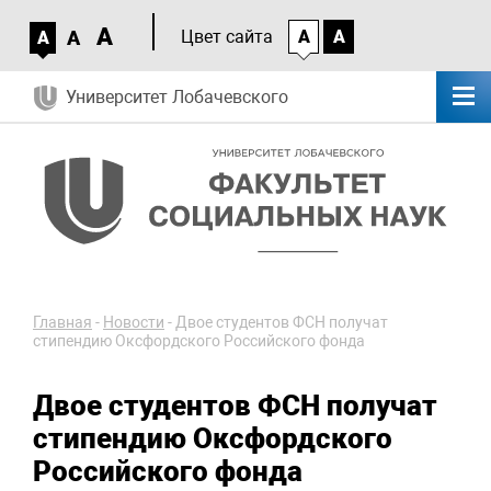
A
A
Цвет сайта
A
A
A
Университет Лобачевского
Главная
-
Новости
-
Двое студентов ФСН получат
стипендию Оксфордского Российского фонда
Двое студентов ФСН получат
стипендию Оксфордского
Российского фонда