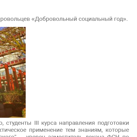
ровольцев «Добровольный социальный год».
, студенты III курса направления подготовки
актическое применение тем знаниям, которые
ского”, – уверен заместитель декана ФСН по