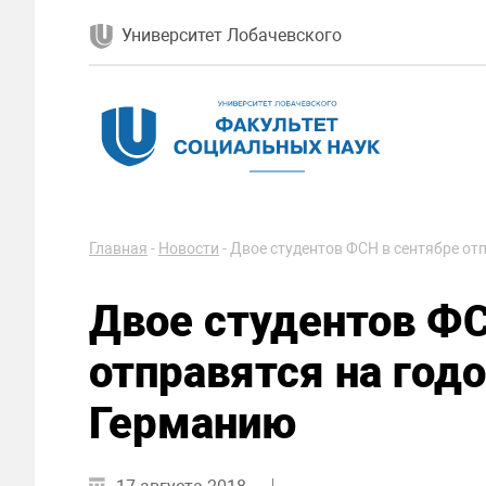
Университет Лобачевского
Главная
-
Новости
-
Двое студентов ФСН в сентябре от
Двое студентов ФС
отправятся на год
Германию