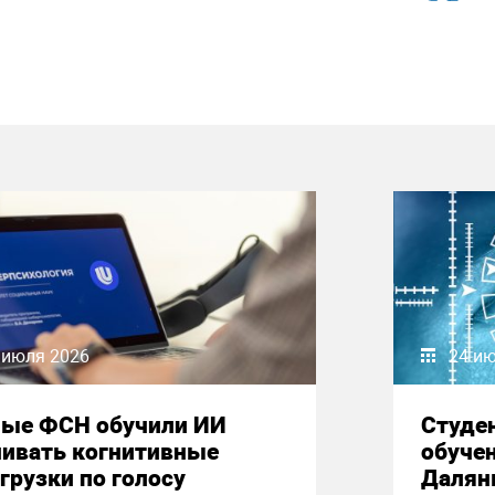
 июля 2026
24 и
ные ФСН обучили ИИ
Студе
нивать когнитивные
обучен
грузки по голосу
Далян