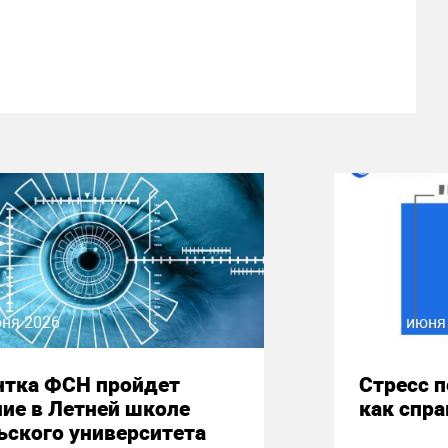
юня 2026
08 июня
нтка ФСН пройдет
Стресс 
ие в Летней школе
как спр
ьского университета