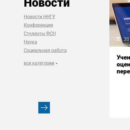
Новости
Новости ННГУ
Конференция
Студенты ФСН
20
Наука
Социальная работа
Уче
все категории
оце
пере