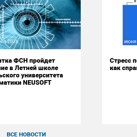
юня 2026
08 июня
нтка ФСН пройдет
Стресс 
ие в Летней школе
как спр
ьского университета
матики NEUSOFT
ВСЕ НОВОСТИ