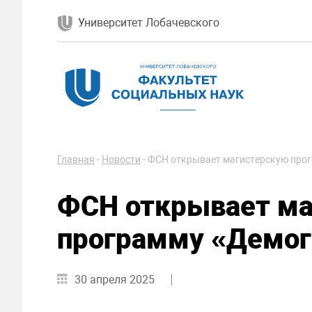
Университет Лобачевского
Главная
-
Новости
-
ФСН открывает магистерскую про
ФСН открывает ма
программу «Демо
30 апреля 2025