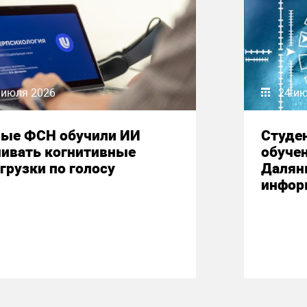
 июля 2026
24 и
ные ФСН обучили ИИ
Студе
нивать когнитивные
обучен
грузки по голосу
Далян
инфор