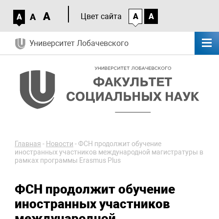
A
A
Цвет сайта
A
A
A
Университет Лобачевского
Главная
-
Новости
-
ФСН продолжит обучение
иностранных участников международной магистратуры в
рамках программы Erasmus Plus
ФСН продолжит обучение
иностранных участников
международной