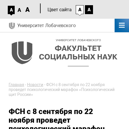
A
A
Цвет сайта
A
A
A
Университет Лобачевского
Главная
-
Новости
-
ФСН с 8 сентября по 22 ноября
проведет психологический марафон «Психологический
щит России»
ФСН с 8 сентября по 22
ноября проведет
психологический марафон