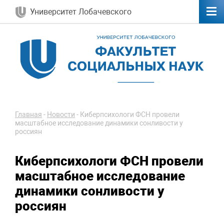
Университет Лобачевского
Главная
-
Новости
-
Киберпсихологи ФСН провели
масштабное исследование динамики сонливости у
россиян
Киберпсихологи ФСН провели
масштабное исследование
динамики сонливости у
россиян