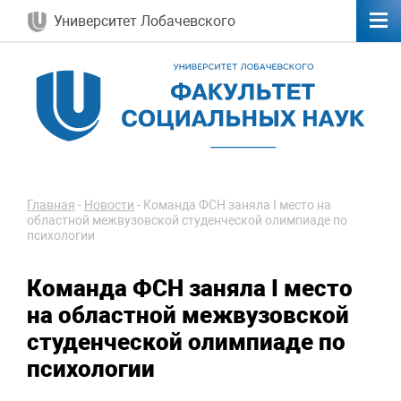
Университет Лобачевского
Главная
-
Новости
-
Команда ФСН заняла I место на
областной межвузовской студенческой олимпиаде по
психологии
Команда ФСН заняла I место
на областной межвузовской
студенческой олимпиаде по
психологии