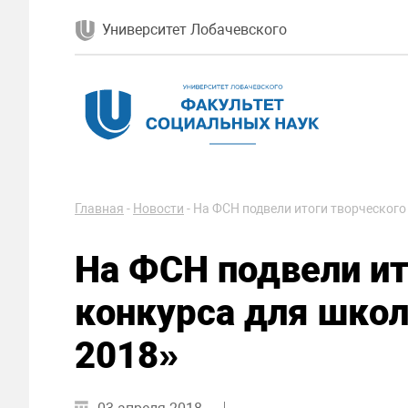
Университет Лобачевского
Главная
-
Новости
-
На ФСН подвели итоги творческого
На ФСН подвели ит
конкурса для шко
2018»