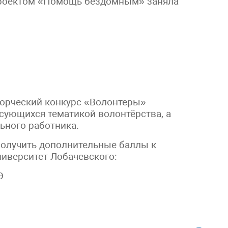
проектом «Помощь бездомным» заняла
ворческий конкурс «Волонтеры»
есующихся тематикой волонтёрства, а
ьного работника.
получить дополнительные баллы к
ниверситет Лобачевского:
Э