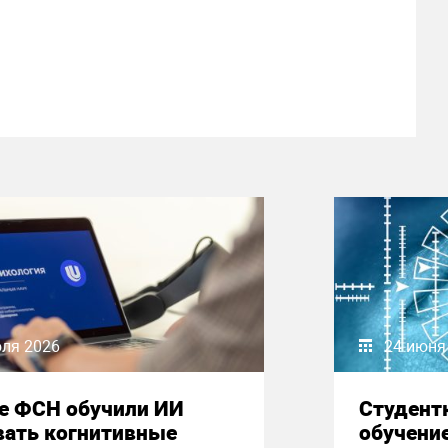
юля 2026
24 июня
е ФСН обучили ИИ
Студент
вать когнитивные
обучени