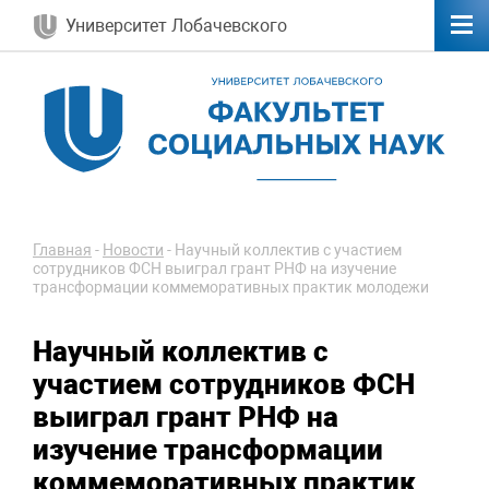
Университет Лобачевского
Главная
-
Новости
-
Научный коллектив с участием
сотрудников ФСН выиграл грант РНФ на изучение
трансформации коммеморативных практик молодежи
Научный коллектив с
участием сотрудников ФСН
выиграл грант РНФ на
изучение трансформации
коммеморативных практик