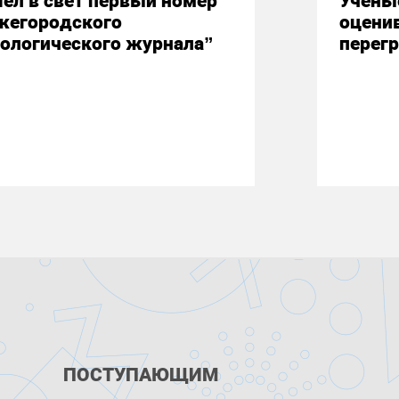
ел в свет первый номер
Учены
жегородского
оцени
ологического журнала”
перегр
ПОСТУПАЮЩИМ