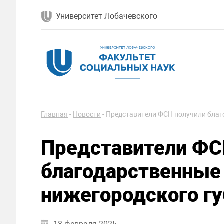
Университет Лобачевского
Главная
-
Новости
-
Представители ФСН получили благ
Представители ФС
благодарственные
нижегородского г