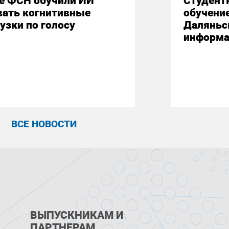
е ФСН обучили ИИ
Студент
вать когнитивные
обучени
узки по голосу
Даляньс
информа
ВСЕ НОВОСТИ
ВЫПУСКНИКАМ И
ПАРТНЕРАМ