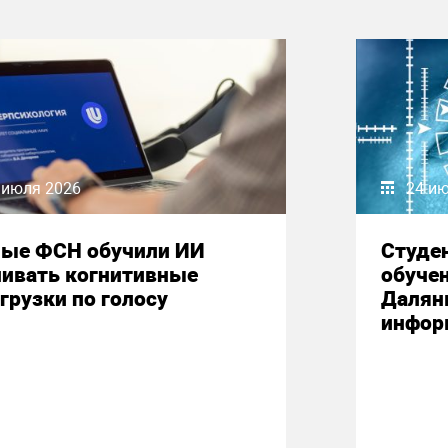
 июля 2026
24 и
ные ФСН обучили ИИ
Студе
нивать когнитивные
обучен
грузки по голосу
Далян
инфор