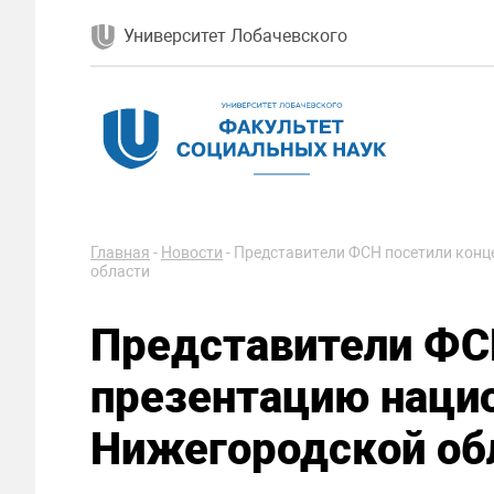
Университет Лобачевского
Главная
-
Новости
-
Представители ФСН посетили конц
области
Представители ФС
презентацию наци
Нижегородской об