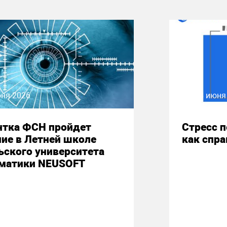
юня 2026
08 июня
нтка ФСН пройдет
Стресс 
ие в Летней школе
как спр
ьского университета
матики NEUSOFT