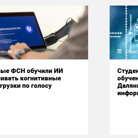
 июля 2026
24 и
ные ФСН обучили ИИ
Студе
нивать когнитивные
обучен
грузки по голосу
Далян
инфор