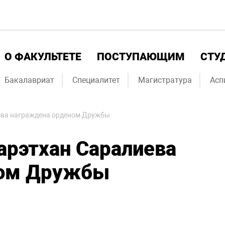
О ФАКУЛЬТЕТЕ
ПОСТУПАЮЩИМ
СТУ
Бакалавриат
Специалитет
Магистратура
Асп
ева награждена орденом Дружбы
арэтхан Саралиева
ном Дружбы