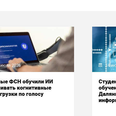
 июля 2026
24 и
ные ФСН обучили ИИ
Студе
нивать когнитивные
обучен
грузки по голосу
Далян
инфор