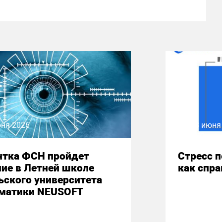
юня 2026
08 июня
нтка ФСН пройдет
Стресс 
ие в Летней школе
как спр
ьского университета
матики NEUSOFT