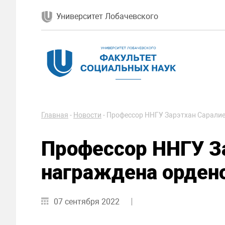
Университет Лобачевского
Главная
-
Новости
-
Профессор ННГУ Зарэтхан Сарали
Профессор ННГУ З
награждена орде
07 сентября 2022