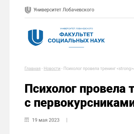
Университет Лобачевского
Главная
-
Новости
-
Психолог провела тренинг <strong
Психолог провела 
с первокурсника
19 мая 2023