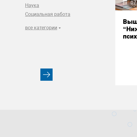
07
Наука
Социальная работа
Выш
все категории
“Ни
псих