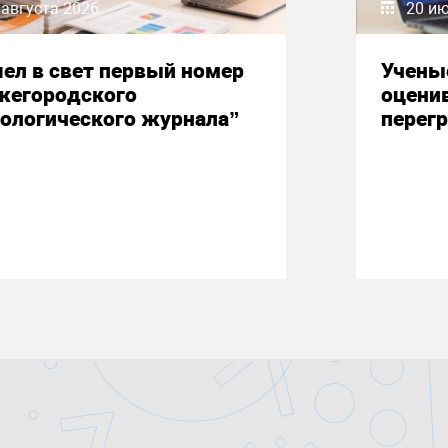
 августа 2026
20 и
ел в свет первый номер
Учены
жегородского
оцени
ологического журнала”
перегр