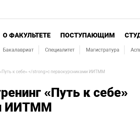
О ФАКУЛЬТЕТЕ
ПОСТУПАЮЩИМ
СТУ
Бакалавриат
Специалитет
Магистратура
Асп
>«Путь к себе» </strong>с первокурсниками ИИТММ
тренинг
«Путь к себе»
ми ИИТММ