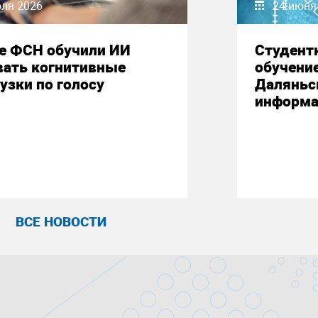
юля 2026
24 июня
е ФСН обучили ИИ
Студент
вать когнитивные
обучени
узки по голосу
Даляньс
информа
ВСЕ НОВОСТИ