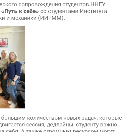
ческого сопровождения студентов ННГУ
г
«Путь к себе»
со студентами Института
ки и механики (ИИТММ).
с большим количеством новых задач, которые
вигается сессия, дедлайны, студенту важно
на себя. А также огромным ресурсом могут