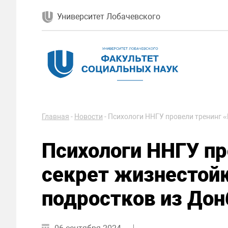
Университет Лобачевского
Главная
-
Новости
-
Психологи ННГУ провели тренинг «
Психологи ННГУ пр
секрет жизнестой
подростков из Дон