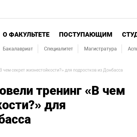
О ФАКУЛЬТЕТЕ
ПОСТУПАЮЩИМ
СТУ
Бакалавриат
Специалитет
Магистратура
Асп
В чем секрет жизнестойкости?» для подростков из Донбасса
овели тренинг «В чем
кости?» для
басса