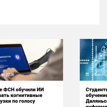
юля 2026
24 июня
е ФСН обучили ИИ
Студент
вать когнитивные
обучени
узки по голосу
Даляньс
информа