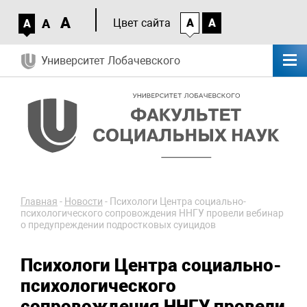
A
A
Цвет сайта
A
A
A
Университет Лобачевского
Главная
-
Новости
-
Психологи Центра социально-
психологического сопровождения ННГУ провели вебинар
о предупреждении подростковых суицидов
Психологи Центра социально-
психологического
сопровождения ННГУ провели