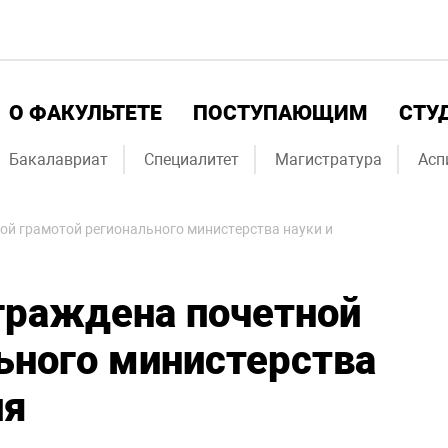
О ФАКУЛЬТЕТЕ
ПОСТУПАЮЩИМ
СТУ
Бакалавриат
Специалитет
Магистратура
Асп
ой грамотой регионального министерства науки и
граждена почетной
ьного министерства
ия