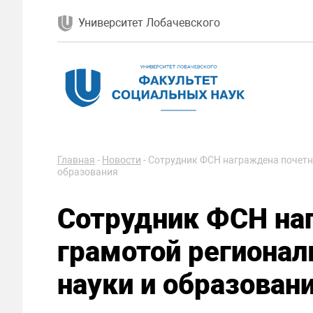
Университет Лобачевского
Главная
-
Новости
-
Сотрудник ФСН награждена почетн
образования
Сотрудник ФСН на
грамотой регионал
науки и образован