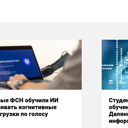
 июля 2026
24 и
ные ФСН обучили ИИ
Студе
нивать когнитивные
обучен
грузки по голосу
Далян
инфор