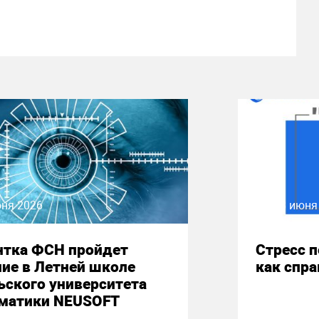
юня 2026
08 июня
нтка ФСН пройдет
Стресс 
ие в Летней школе
как спр
ьского университета
матики NEUSOFT