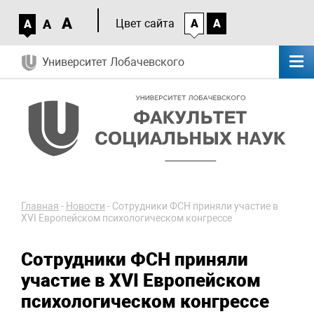
A
A
Цвет сайта
A
A
A
Университет Лобачевского
Главная
-
Новости
-
Сотрудники ФСН приняли участие в
XVI Европейском психологическом конгрессе
Сотрудники ФСН приняли
участие в XVI Европейском
психологическом конгрессе