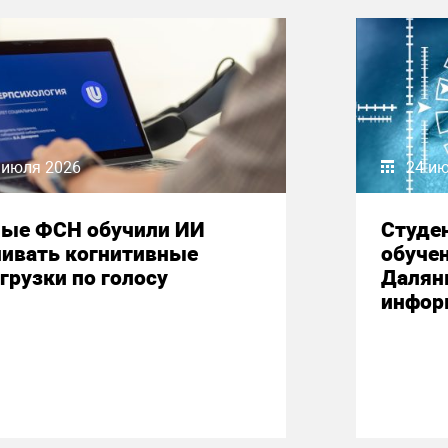
 июля 2026
24 и
ные ФСН обучили ИИ
Студе
нивать когнитивные
обучен
грузки по голосу
Далян
инфор