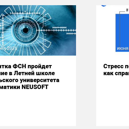
юня 2026
08 июня
нтка ФСН пройдет
Стресс 
ие в Летней школе
как спр
ьского университета
матики NEUSOFT