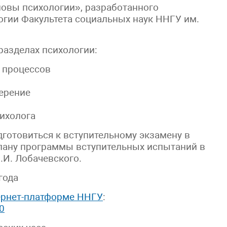
новы психологии», разработанного
гии Факультета социальных наук ННГУ им.
азделах психологии:
х процессов
мерение
ихолога
готовиться к вступительному экзамену в
 плану программы вступительных испытаний в
.И. Лобачевского.
года
ернет-платформе ННГУ
:
40