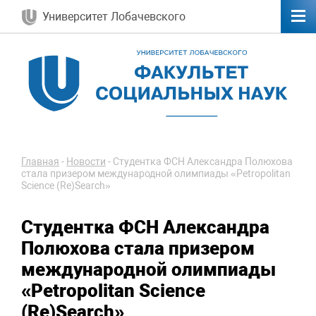
Университет Лобачевского
Главная
-
Новости
-
Студентка ФСН Александра Полюхова
стала призером международной олимпиады «Petropolitan
Science (Re)Search»
Студентка ФСН Александра
Полюхова стала призером
международной олимпиады
«Petropolitan Science
(Re)Search»