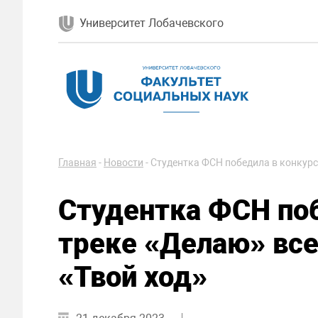
Университет Лобачевского
Главная
-
Новости
-
Студентка ФСН победила в конкурс
Студентка ФСН по
треке «Делаю» все
«Твой ход»