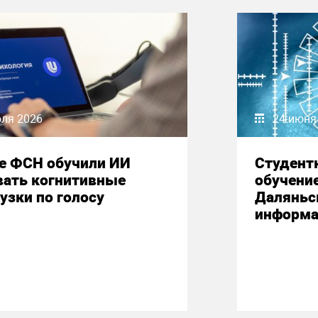
юля 2026
24 июня
е ФСН обучили ИИ
Студент
вать когнитивные
обучени
узки по голосу
Даляньс
информа