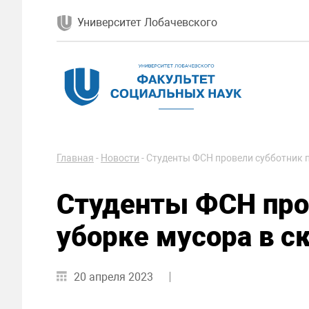
Университет Лобачевского
Главная
-
Новости
-
Студенты ФСН провели субботник п
Студенты ФСН про
уборке мусора в с
20 апреля 2023