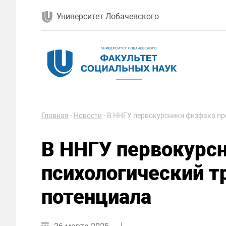
Университет Лобачевского
Главная
-
Новости
-
В ННГУ первокурсники физфака пр
В ННГУ первокурс
психологический т
потенциала