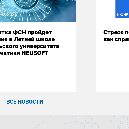
юня 2026
08 июня
нтка ФСН пройдет
Стресс 
ие в Летней школе
как спр
ьского университета
матики NEUSOFT
ВСЕ НОВОСТИ