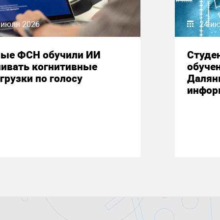
 июля 2026
24 и
ные ФСН обучили ИИ
Студе
нивать когнитивные
обучен
грузки по голосу
Далян
инфор