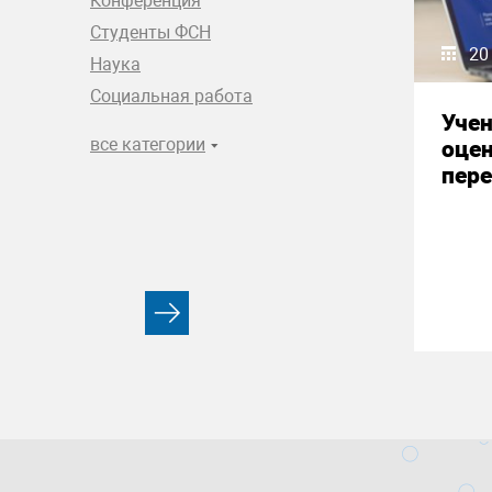
Конференция
Студенты ФСН
20
Наука
Социальная работа
Уче
все категории
оце
пере