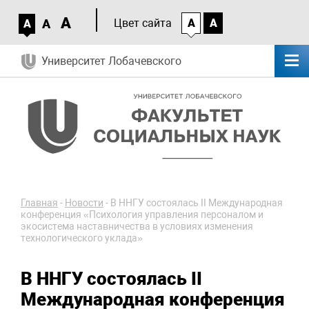
A
A
Цвет сайта
A
A
A
Университет Лобачевского
Главная
-
Новости
-
В ННГУ состоялась II Международная
конференция «Психология управления персоналом и
экосистема наставничества в условиях изменения
технологического уклада»
В ННГУ состоялась II
Международная конференция