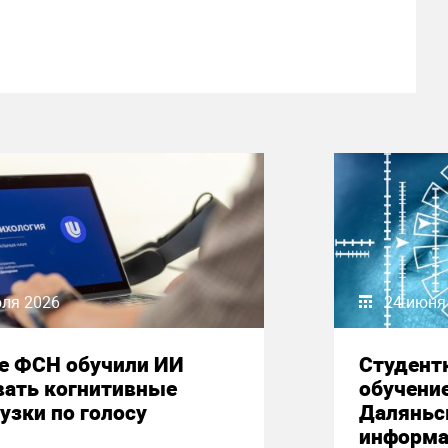
юля 2026
24 июня
е ФСН обучили ИИ
Студент
вать когнитивные
обучени
узки по голосу
Даляньс
информа