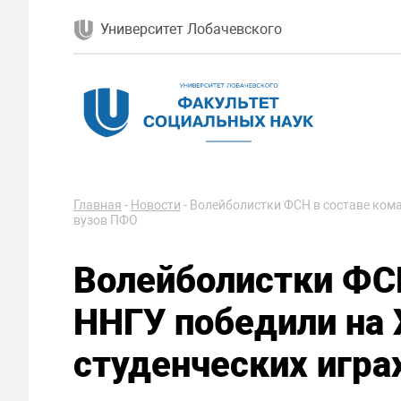
Университет Лобачевского
Главная
-
Новости
-
Волейболистки ФСН в составе кома
вузов ПФО
Волейболистки ФС
ННГУ победили на
студенческих игра