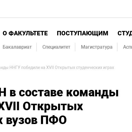
О ФАКУЛЬТЕТЕ
ПОСТУПАЮЩИМ
СТУ
Бакалавриат
Специалитет
Магистратура
Асп
нды ННГУ победили на XVII Открытых студенческих играх
Н в составе команды
 XVII Открытых
х вузов ПФО