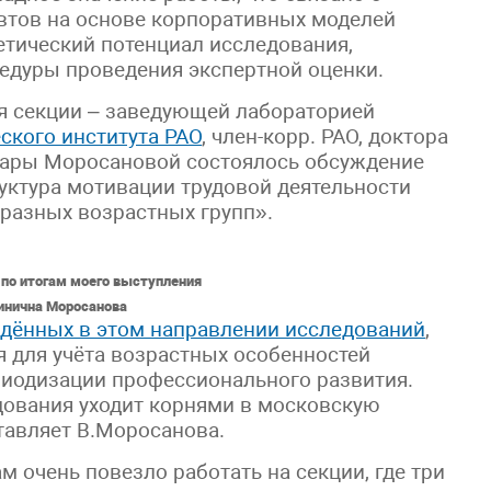
втов на основе корпоративных моделей
етический потенциал исследования,
едуры проведения экспертной оценки.
я секции – заведующей лабораторией
ского института РАО
, член-корр. РАО, доктора
рвары Моросановой состоялось обсуждение
уктура мотивации трудовой деятельности
разных возрастных групп».
по итогам моего выступления
инична Моросанова
едённых в этом направлении исследований
,
 для учёта возрастных особенностей
риодизации профессионального развития.
дования уходит корнями в московскую
тавляет В.Моросанова.
 очень повезло работать на секции, где три