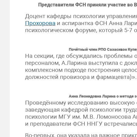
Представители ФСН приняли участие во 
Доцент кафедры психологии управлени
Прохорова
и аспирантка ФСН Анна Лари
психологическом форуме, который 5-7 о
Почётный член РПО Сазасивэн Купе
На секции, где обсуждались проблемы 
персоналом, А.Ларина выступила с док
комплексном подходе построения целос
должностей провизора и фармацевта)».
Анна Леонидовна Ларина о методе э
Проведённому исследованию высокую о
заведующая кафедрой психологии труда
психологии МГУ им. М.В. Ломоносова Ан
и преподаватели ФСН ННГУ встречалис
Во-первых, она указала на важное прик