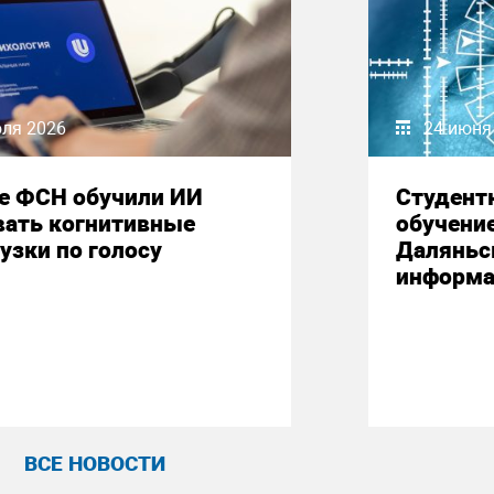
юля 2026
24 июня
е ФСН обучили ИИ
Студент
вать когнитивные
обучени
узки по голосу
Даляньс
информа
ВСЕ НОВОСТИ