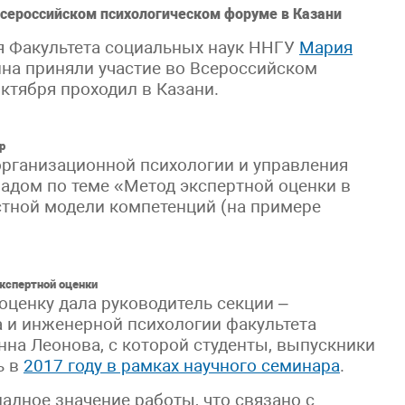
Всероссийском психологическом форуме в Казани
я Факультета социальных наук ННГУ
Мария
на приняли участие во Всероссийском
ктября проходил в Казани.
р
организационной психологии и управления
ладом по теме «Метод экспертной оценки в
тной модели компетенций (на примере
кспертной оценки
ценку дала руководитель секции –
 и инженерной психологии факультета
на Леонова, с которой студенты, выпускники
ь в
2017 году в рамках научного семинара
.
ладное значение работы, что связано с