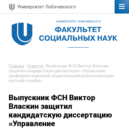
Университет Лобачевского
Главная
-
Новости
-
Выпускник ФСН Виктор Власкин
защитил кандидатскую диссертацию «Управление
профориентационной социализацией военнослужащих
срочной службы»
Выпускник ФСН Виктор
Власкин защитил
кандидатскую диссертацию
«Управление