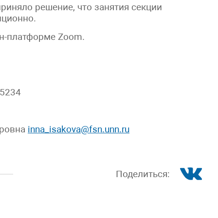
риняло решение, что занятия секции
нционно.
йн-платформе Zoom.
 5234
дровна
inna_isakova@fsn.unn.ru
Поделиться: