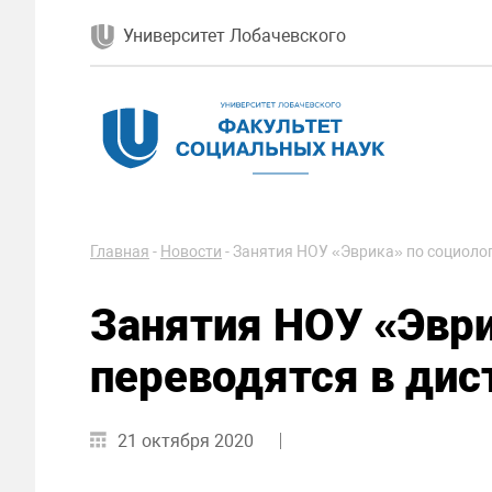
Университет Лобачевского
Главная
-
Новости
-
Занятия НОУ «Эврика» по социоло
Занятия НОУ «Эври
переводятся в ди
21 октября 2020