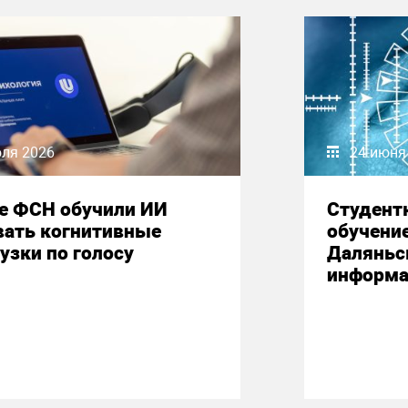
юля 2026
24 июня
е ФСН обучили ИИ
Студент
вать когнитивные
обучени
узки по голосу
Даляньс
информа