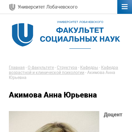
Университет Лобачевского
Главная
-
О факультете
-
Структура
-
Кафедры
-
Кафедра
возрастной и клинической психологии
-
Акимова Анна
Юрьевна
Акимова Анна Юрьевна
Доцент